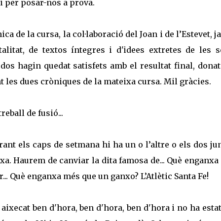
i per posar-nos a prova.
nica de la cursa,
la col·laboració del Joan i de l’Estevet, j
alitat, de textos íntegres i d'idees extretes de les 
os hagin quedat satisfets amb el resultat final, dona
les dues cròniques de la mateixa cursa. Mil gràcies.
reball de fusió...
ant els caps de setmana hi ha un o l’altre o els dos jun
xa. Haurem de canviar la dita famosa de... Què enganxa
... Què enganxa més que un ganxo? L’Atlètic Santa Fe!
n aixecat ben
d'hora,
ben d'hora, ben d'hora i no ha esta