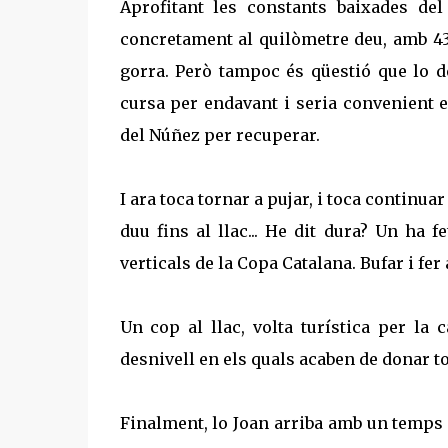
Aprofitant les constants baixades del
concretament al quilòmetre deu, amb 43
gorra. Però tampoc és qüestió que lo d
cursa per endavant i seria convenient e
del Núñez per recuperar.
I ara toca tornar a pujar, i toca continua
duu fins al llac... He dit dura? Un ha fe
verticals de la Copa Catalana. Bufar i fer 
Un cop al llac, volta turística per la
desnivell en els quals acaben de donar tot
Finalment, lo Joan arriba amb un temps d