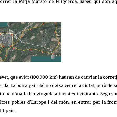
córrer la Mitja Marató de Puigcerdà. Sabeu qui són aq
tevet, que aviat (100.000 km) hauran de canviar la corret
erdà. La boira gairebé no deixa veure la ciutat, però de s
t que dóna la benvinguda a turistes i visitants. Segur
ltres pobles d'Europa i del món, en entrar per la fron
it país.