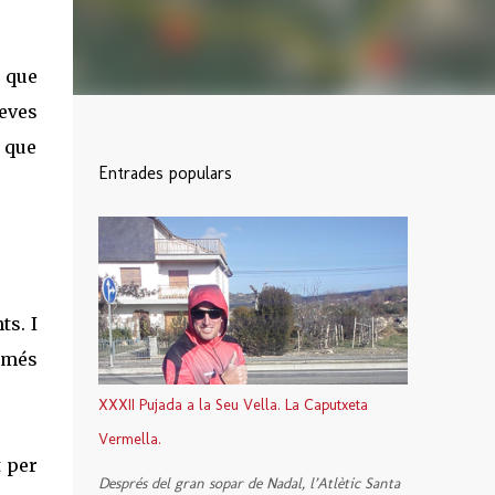
a que
seves
t que
Entrades populars
ts. I
 més
XXXII Pujada a la Seu Vella. La Caputxeta
Vermella.
t per
Després del gran sopar de Nadal, l’Atlètic Santa