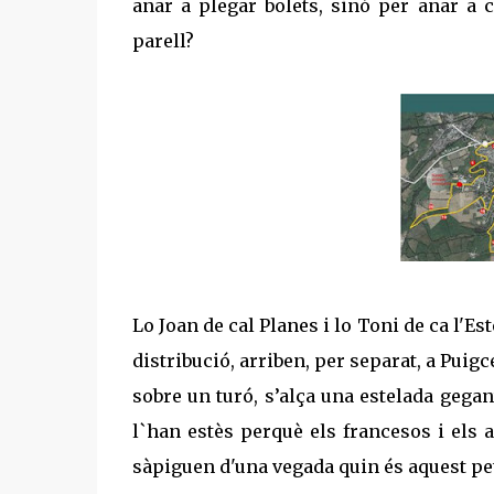
anar a plegar bolets, sinó per anar a 
parell?
Lo Joan de cal Planes i lo Toni de ca l'Es
distribució, arriben, per separat, a Puigc
sobre un turó, s’alça una estelada gegan
l`han estès perquè els francesos i els a
sàpiguen
d'una
vegada quin és aquest pet