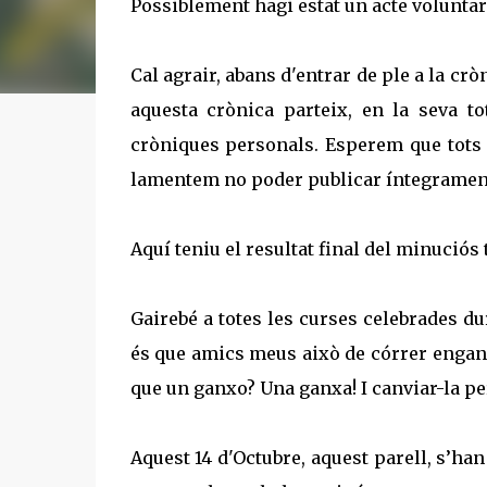
Possiblement hagi estat un acte voluntar
Cal
agrair, abans d'entrar de ple a la crò
aquesta crònica parteix, en la seva tot
cròniques personals. Esperem que tots d
lamentem no poder publicar íntegrament 
Aquí teniu el resultat final del minuciós t
Gairebé a totes les curses celebrades dur
és que amics meus això de córrer engan
que un ganxo? Una ganxa! I canviar-la per
Aquest 14 d'Octubre, aquest parell, s’ha