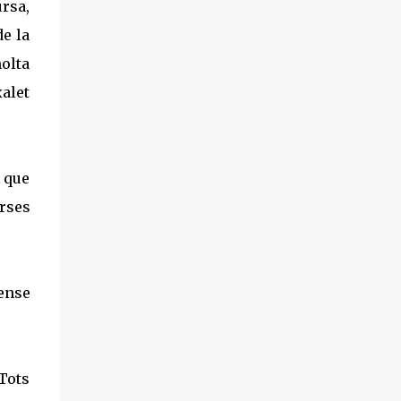
rsa,
sortida, prevista per a les 09:30, es retarda mitja
e la
hora a causa de les baixes temperatures, però la
olta
situació no millorarà gaire... Amb el dorsal
sobre la samarreta i encara a dins del local
xalet
habilitat a efecte de facilitar l’equipament dels
corredors, aquests, entreguen les bosses amb la
roba d’abric, que serà transportada pel
cremallera fins a l’arribada, al Santuari de
a que
Núria. Sortida cronometrada. Cada trenta
urses
segons un, com lo metro en hora punta. Lo
President iniciarà lo recorregut en primer lloc,
lo Sete sortirà en segona posició i lo Xavi serà
l’úl...
ense
 Tots