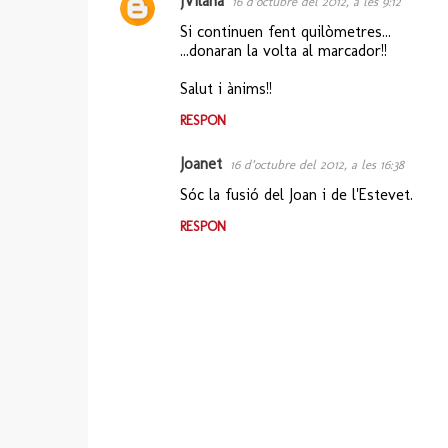
jVilana
16 d’octubre del 2012, a les 9:12
Si continuen fent quilòmetres...
...donaran la volta al marcador!!
Salut i ànims!!
RESPON
Joanet
16 d’octubre del 2012, a les 16:38
Sóc la fusió del Joan i de l'Estevet.
RESPON