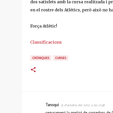
dos satisfets amb la cursa realitzada i p
en el rostre dels Atlètics, però això no ha
Força Atlètic!
Classificacions
CRÒNIQUES
CURSES
Tanoqui
15 d’octubre del 2012, a les 21:38
C
segurament la meitat de corredors de Ca