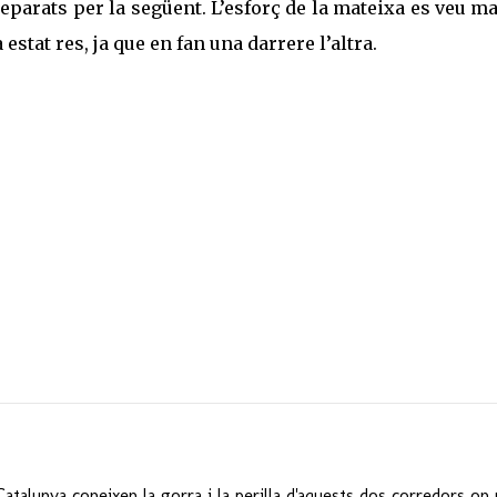
reparats per la següent. L’esforç de la mateixa es veu m
 estat res, ja que en fan una darrere l’altra.
talunya coneixen la gorra i la perilla d'aquests dos corredors on