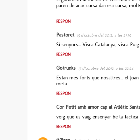
o
paren de anar cursa darrera cursa, molt
m
e
RESPON
n
Pastoret
15 d’octubre del 2012, a les 21:39
t
Sí senyors... Visca Catalunya, visca Puigc
a
r
RESPON
i
Gotrunks
15 d’octubre del 2012, a les 22:24
s
Estan mes forts que nosaltres... el Joan
meta...
RESPON
Cor Petit amb amor cap al Atlètic Sant
veig que us vaig ensenyar be la tactica 
RESPON