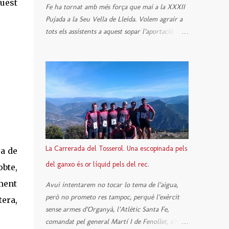
uest
Fe ha tornat amb més força que mai a la XXXII
Pujada a la Seu Vella de Lleida. Volem agrair a
tots els assistents a aquest sopar l’aportació del
seu granet d’arena, cosa que ha possibilitat la
conversió d'aquest acte en una festa i esperem
que any rere any vagi creixent en nombre de
persones i en nombre de rialles. Sense vosaltres
no hauria estat possible. Gràcies a tots els
assistents. Als altres, no. I després de gairebé un
mes sense cròniques, us explicarem un conte.
Un clàssic de la literatura infantil europea que
explica que un diumenge de tardor de 2012, un
La Carrerada del Tosserol. Una escopinada pels
ja de
Atlètic anomenat Sete, volia participar a la
del ganxo és or líquid pels del rec.
obte,
XXXII Pujada a la Seu Vella. Lo Sete és un
Atlètic únic. I l’únic Atlètic. L’únic Atlètic
ament
Avui intentarem no tocar lo tema de l’aigua,
que té el paravent cangur del Club (El paravent
però no prometo res tampoc, perquè l’exèrcit
tera,
cangur és el paravent amb caputxa). És per
sense armes d’Organyà, l’Atlètic Santa Fe,
aquest motiu que tothom el coneix com la
comandat pel general Martí I de Fenollet, s’ha
Caputxeta Vermella. Però lo Sete tenia por