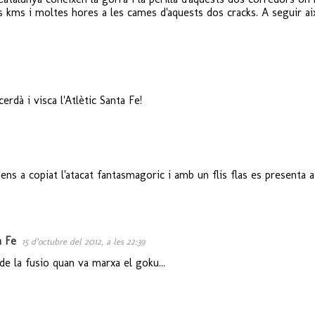
s kms i moltes hores a les cames d'aquests dos cracks. A seguir aix
erdà i visca l'Atlètic Santa Fe!
 ens a copiat l'atacat fantasmagoric i amb un flis flas es presenta a
a Fe
15 d’octubre del 2012, a les 22:39
de la fusio quan va marxa el goku...