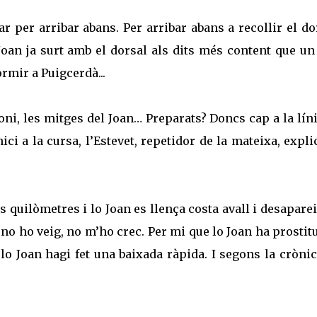
 per arribar abans. Per arribar abans a recollir el do
 Joan ja surt amb el dorsal als dits més content que u
rmir a Puigcerdà...
Toni, les mitges del Joan… Preparats? Doncs cap a la lín
ici a la cursa, l’Estevet, repetidor de la mateixa, expli
quilòmetres i lo Joan es llença costa avall i desapare
i no ho veig, no m’ho crec. Per mi que lo Joan ha prostitu
lo Joan hagi fet una baixada ràpida. I segons la cròni