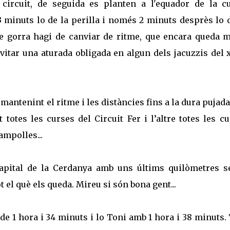
 circuit, de seguida es planten a l'equador de la cu
 minuts lo de la perilla i només 2 minuts desprès lo d
e gorra hagi de canviar de ritme, que encara queda m
vitar una aturada obligada en algun dels jacuzzis del 
r mantenint el ritme i les distàncies fins a la dura pujad
t totes les curses del Circuit Fer i l’altre totes les c
ampolles...
 capital de la Cerdanya amb uns últims quilòmetres s
 el què els queda. Mireu si són bona gent...
e 1 hora i 34 minuts i lo Toni amb 1 hora i 38 minuts.