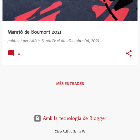
r
a
d
e
Marató de Boumort 2021
s
publicat per
Atlètic Santa Fe
el dia
d’octubre 06, 2021
0
MÉS ENTRADES
Amb la tecnologia de Blogger
Club Atlètic Santa Fe