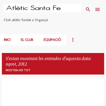
Salta al contingut principal
Club atlètic fundat a Organyà.
INICI
EL CLUB
EQUIPACIÓ
S'estan mostrant les entrades d'aquesta data:
agost, 2012
MOSTRA-HO TOT
E
n
t