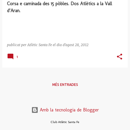
r
Corsa e caminada des 15 pòbles. Dos Atlètics a la Vall
a
d’Aran.
d
e
s
publicat per
Atlètic Santa Fe
el dia
d’agost 28, 2012
1
MÉS ENTRADES
Amb la tecnologia de Blogger
Club Atlètic Santa Fe